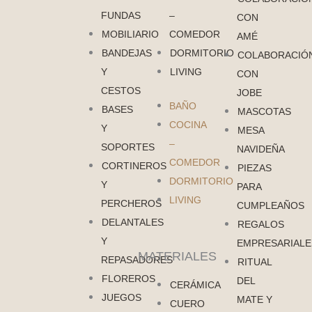
FUNDAS
–
CON
MOBILIARIO
COMEDOR
AMÉ
BANDEJAS
DORMITORIO
COLABORACIÓ
Y
LIVING
CON
CESTOS
JOBE
BAÑO
BASES
MASCOTAS
COCINA
Y
MESA
–
SOPORTES
NAVIDEÑA
COMEDOR
CORTINEROS
PIEZAS
DORMITORIO
Y
PARA
LIVING
PERCHEROS
CUMPLEAÑOS
DELANTALES
REGALOS
Y
EMPRESARIALE
MATERIALES
REPASADORES
RITUAL
FLOREROS
DEL
CERÁMICA
JUEGOS
MATE Y
CUERO