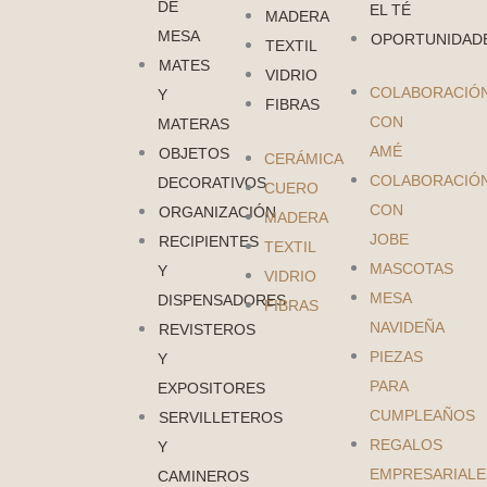
DE
EL TÉ
MADERA
MESA
OPORTUNIDAD
TEXTIL
MATES
VIDRIO
COLABORACIÓ
Y
FIBRAS
CON
MATERAS
AMÉ
OBJETOS
CERÁMICA
COLABORACIÓ
DECORATIVOS
CUERO
CON
ORGANIZACIÓN
MADERA
JOBE
RECIPIENTES
TEXTIL
MASCOTAS
Y
VIDRIO
MESA
DISPENSADORES
FIBRAS
NAVIDEÑA
REVISTEROS
PIEZAS
Y
PARA
EXPOSITORES
CUMPLEAÑOS
SERVILLETEROS
REGALOS
Y
EMPRESARIALE
CAMINEROS