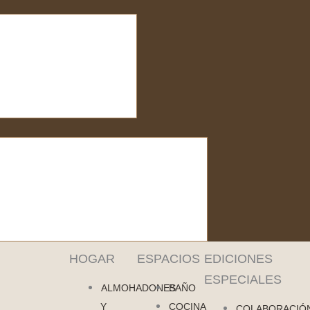
Abrir
Cerrar
TIENDA
TIENDA
HOGAR
ESPACIOS
EDICIONES
ESPECIALES
ALMOHADONES
BAÑO
Y
COCINA
COLABORACIÓ