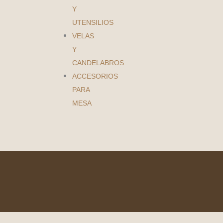
Y
UTENSILIOS
VELAS
Y
CANDELABROS
ACCESORIOS
PARA
MESA