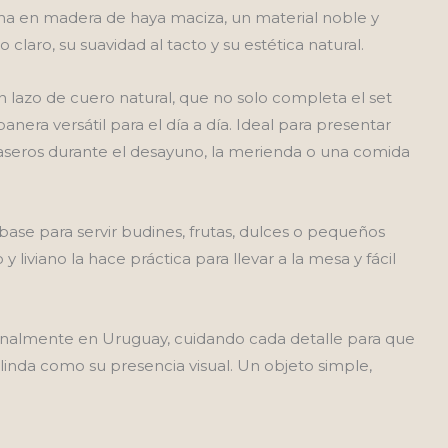
ha en madera de haya maciza, un material noble y
ual
 claro, su suavidad al tacto y su estética natural.
on lazo de cuero natural, que no solo completa el set
.250,00.
anera versátil para el día a día. Ideal para presentar
caseros durante el desayuno, la merienda o una comida
se para servir budines, frutas, dulces o pequeños
liviano la hace práctica para llevar a la mesa y fácil
analmente en Uruguay, cuidando cada detalle para que
 linda como su presencia visual. Un objeto simple,