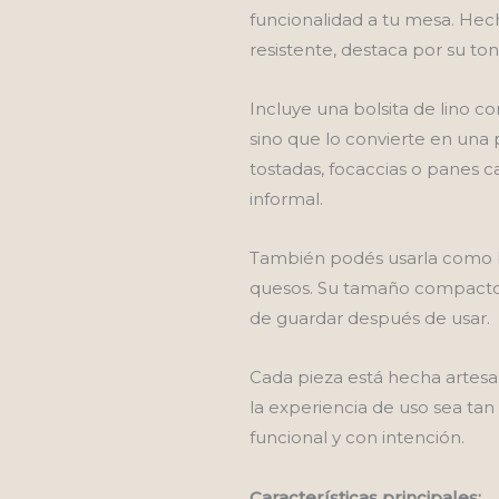
funcionalidad a tu mesa. Hec
original
act
resistente, destaca por su tono
era:
es:
Incluye una bolsita de lino c
$ 1.550,00.
$ 1
sino que lo convierte en una p
tostadas, focaccias o panes 
informal.
También podés usarla como ba
quesos. Su tamaño compacto y 
de guardar después de usar.
Cada pieza está hecha artes
la experiencia de uso sea tan
funcional y con intención.
Características principales: