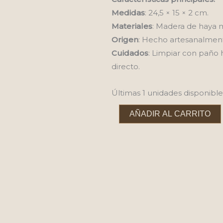
Medidas
: 24,5 × 15 × 2 cm.
Materiales
: Madera de haya m
Origen
: Hecho artesanalmen
Cuidados
: Limpiar con paño
directo.
Últimas 1 unidades disponible
Tabla
AÑADIR AL CARRITO
panera
de
madera
con
bolsita
de
lino
cantidad