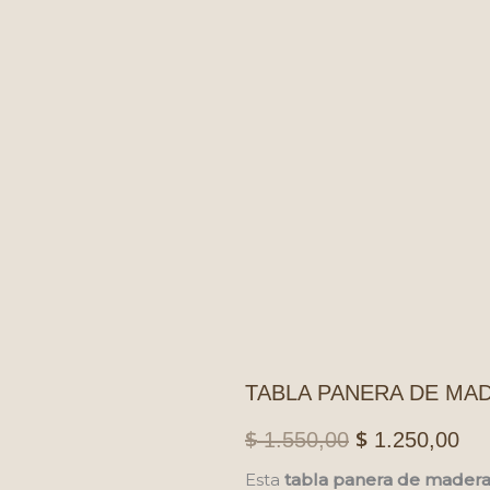
TABLA PANERA DE MAD
$
$
El
El
1.550,00
1.250,00
precio
pre
Esta
tabla panera de madera 