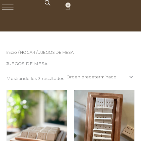
Ir
0
Carrito
al
contenido
Inicio
/
HOGAR
/ JUEGOS DE MESA
JUEGOS DE MESA
Mostrando los 3 resultados