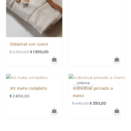
Delantal con cuero
$
$
2.650,00
1.950,00
El
El
precio
precio
¡Oferta!
original
actual
Kit mate completo
Individual pintado a
era:
es:
$ 490,00.
$ 350,00.
mano
$
2.850,00
$
$
490,00
350,00