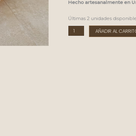
Hecho artesanalmente en U
Últimas 2 unidades disponibl
Cesto
AÑADIR AL CARRI
Amalia
35x35
cantidad