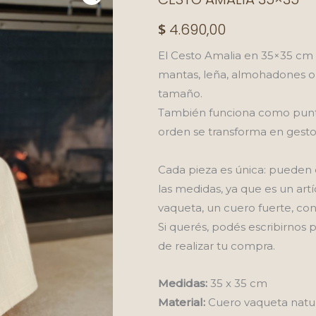
$
4.690,00
El Cesto Amalia en 35×35 cm 
mantas, leña, almohadones o
tamaño.
También funciona como punto f
orden se transforma en gesto 
Cada pieza es única: pueden ex
las medidas, ya que es un ar
vaqueta, un cuero fuerte, con 
Si querés, podés escribirnos 
de realizar tu compra.
Medidas:
35 x 35 cm
Material:
Cuero vaqueta natu