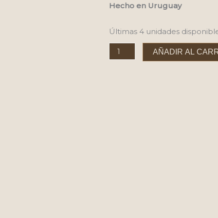
Hecho en Uruguay
Últimas 4 unidades disponibl
Servilletero
AÑADIR AL CAR
doble
chocolate
-
Kit
x6
cantidad