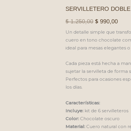
SERVILLETERO DOBLE 
$
$
El
El
1.250,00
990,00
precio
preci
Un detalle simple que transf
cuero en tono chocolate comb
original
actua
ideal para mesas elegantes o 
era:
es:
Cada pieza está hecha a mano
$ 1.250,00.
$ 99
sujetar la servilleta de forma
Perfectos para ocasiones esp
los días.
Características:
Incluye:
kit de 6 servilleteros
Color:
Chocolate oscuro
Material:
Cuero natural con r