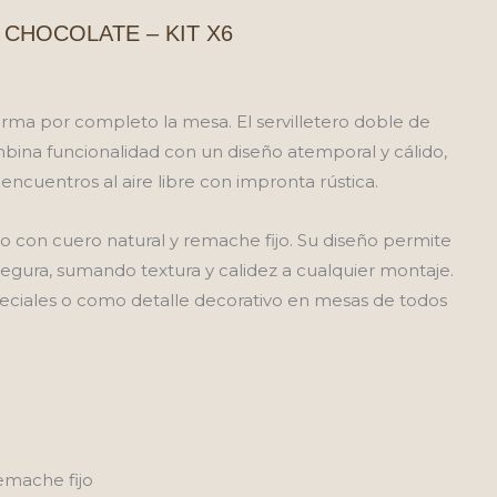
CHOCOLATE – KIT X6
o
orma por completo la mesa. El servilletero doble de
ina funcionalidad con un diseño atemporal y cálido,
l
encuentros al aire libre con impronta rústica.
 con cuero natural y remache fijo. Su diseño permite
0,00.
 segura, sumando textura y calidez a cualquier montaje.
eciales o como detalle decorativo en mesas de todos
emache fijo