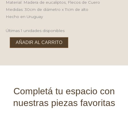
Material: Madera de eucaliptos, Flecos de Cuero
Medidas: 30cm de diámetro x 11cm de alto
Hecho en Uruguay
Últimas 1 unidades disponibles
Pie
AÑADIR AL CARRITO
de
torta
alta
base
negra
y
flecos
Completá tu espacio con
–
nuestras piezas favoritas
30cm
cantidad