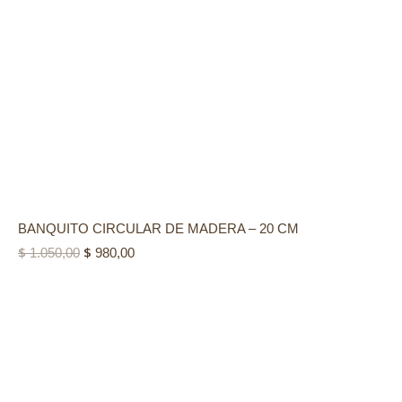
BANQUITO CIRCULAR DE MADERA – 20 CM
$
$
E
E
1.050,00
980,00
l
l
p
p
r
r
e
e
c
c
i
i