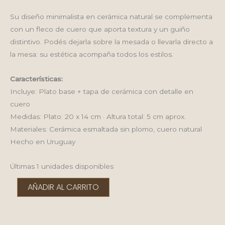
Su diseño minimalista en cerámica natural se complementa
con un fleco de cuero que aporta textura y un guiño
distintivo. Podés dejarla sobre la mesada o llevarla directo a
la mesa: su estética acompaña todos los estilos.
Características:
Incluye: Plato base + tapa de cerámica con detalle en
cuero
Medidas: Plato: 20 x 14 cm · Altura total: 5 cm aprox.
Materiales: Cerámica esmaltada sin plomo, cuero natural
Hecho en Uruguay
Últimas 1 unidades disponibles
Mantequera
AÑADIR AL CARRITO
en
cerámica
cantidad