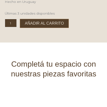
Hecho en Uruguay
Últimas 3 unidades disponibles
Florero
AÑADIR AL CARRITO
Clásico
con
Cuero
cantidad
Completá tu espacio con
nuestras piezas favoritas