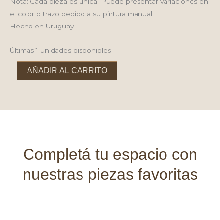
Nota: Cada pieza es única. Puede presentar variaciones en
el color o trazo debido a su pintura manual
Hecho en Uruguay
Últimas 1 unidades disponibles
Chal
AÑADIR AL CARRITO
maíz
y
crudo
con
cuero
cantidad
Completá tu espacio con
nuestras piezas favoritas