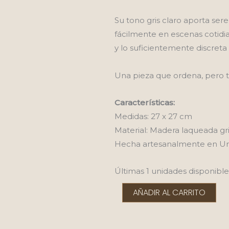
Su tono gris claro aporta ser
fácilmente en escenas cotidian
y lo suficientemente discret
Una pieza que ordena, pero
Características:
Medidas: 27 x 27 cm
Material: Madera laqueada gri
Hecha artesanalmente en U
Últimas 1 unidades disponible
Bandeja
AÑADIR AL CARRITO
chica
gris
claro