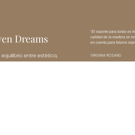
“El soporte para tortas es h
iven Dreams
calidad de la madera se no
en cuenta para futuros sopo
quilibrio entre estética,
VIRGINIA ROSANO
sus propias palabras.