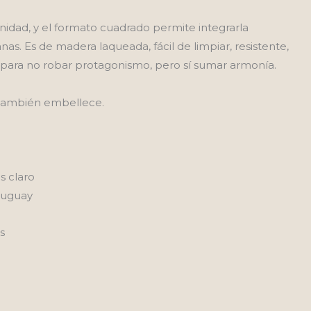
enidad, y el formato cuadrado permite integrarla
as. Es de madera laqueada, fácil de limpiar, resistente,
a para no robar protagonismo, pero sí sumar armonía.
 también embellece.
s claro
ruguay
s