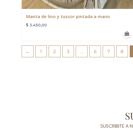
Manta de lino y tussor pintada a mano
$
3.450,00
←
1
2
3
…
6
7
8
S
SUSCRIBITE A