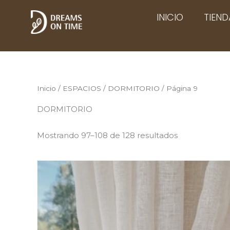
Ir
INICIO
TIEND
al
contenido
Inicio
/
ESPACIOS
/
DORMITORIO
/ Página 9
DORMITORIO
Mostrando 97–108 de 128 resultados