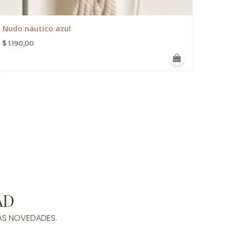
Nudo náutico azul
$
1.190,00
AD
AS NOVEDADES.