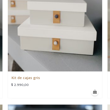
Kit de cajas gris
$
2.990,00